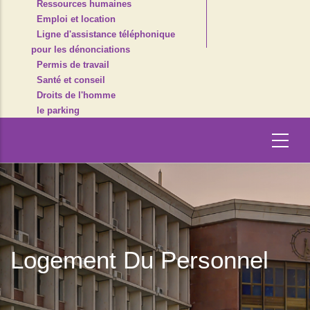
Ressources humaines
Emploi et location
Ligne d'assistance téléphonique
pour les dénonciations
Permis de travail
Santé et conseil
Droits de l'homme
le parking
Logement Du Personnel