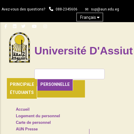
Aller
Avez-vous des questions?
088-2345606
sup@aun.edu.eg
au
contenu
Français
principal
Université D'Assiut
Rechercher
PRINCIPALE
PERSONNELLE
ÉTUDIANTS
TOP
Accueil
HEADER
Logement du personnel
NAVIGATION
Carte de personnel
MENU
AUN Presse