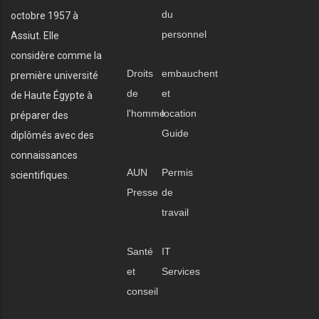
du
octobre 1957 à
personnel
Assiut. Elle
considère comme la
Droits
embauchent
première université
de
et
de Haute Égypte à
l'homme
location
préparer des
Guide
diplômés avec des
connaissances
AUN
Permis
scientifiques.
Presse
de
travail
Santé
IT
et
Services
conseil