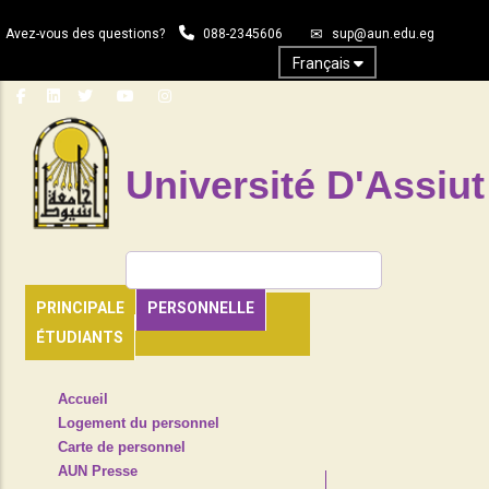
Aller
Avez-vous des questions?
088-2345606
sup@aun.edu.eg
au
contenu
Français
principal
Université D'Assiut
Rechercher
PRINCIPALE
PERSONNELLE
ÉTUDIANTS
TOP
Accueil
HEADER
Logement du personnel
NAVIGATION
Carte de personnel
MENU
AUN Presse