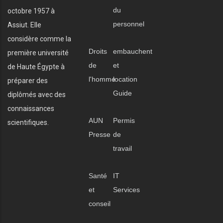
du
octobre 1957 à
personnel
Assiut. Elle
considère comme la
Droits
embauchent
première université
de
et
de Haute Égypte à
l'homme
location
préparer des
Guide
diplômés avec des
connaissances
AUN
Permis
scientifiques.
Presse
de
travail
Santé
IT
et
Services
conseil