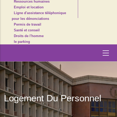
Ressources humaines
Emploi et location
Ligne d'assistance téléphonique
pour les dénonciations
Permis de travail
Santé et conseil
Droits de l'homme
le parking
Logement Du Personnel