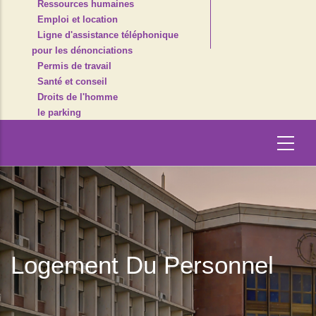
Ressources humaines
Emploi et location
Ligne d'assistance téléphonique
pour les dénonciations
Permis de travail
Santé et conseil
Droits de l'homme
le parking
Logement Du Personnel