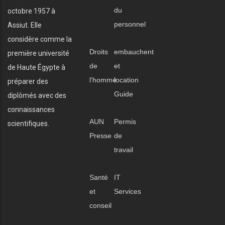
du
octobre 1957 à
personnel
Assiut. Elle
considère comme la
Droits
embauchent
première université
de
et
de Haute Égypte à
l'homme
location
préparer des
Guide
diplômés avec des
connaissances
AUN
Permis
scientifiques.
Presse
de
travail
Santé
IT
et
Services
conseil