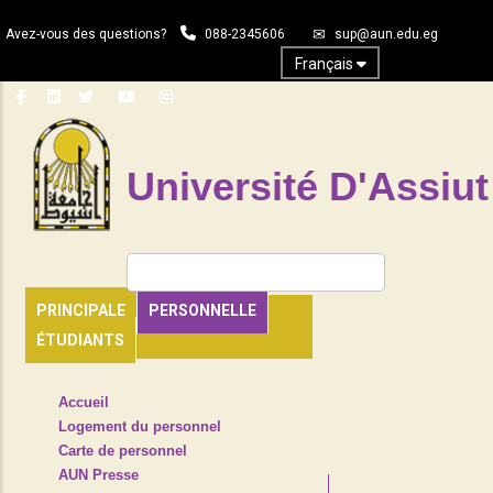
Aller
Avez-vous des questions?
088-2345606
sup@aun.edu.eg
au
contenu
Français
principal
Université D'Assiut
Rechercher
PRINCIPALE
PERSONNELLE
ÉTUDIANTS
TOP
Accueil
HEADER
Logement du personnel
NAVIGATION
Carte de personnel
MENU
AUN Presse