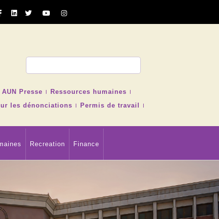
cher
AUN Presse
Ressources humaines
ur les dénonciations
Permis de travail
maines
Recreation
Finance