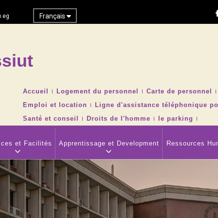
Français
.eg
siut
Recher
TOP
Accueil
Logement du personnel
Carte de personnel
HEADER
Emploi et location
Ligne d'assistance téléphonique po
NAVIGATION
MENU
Santé et conseil
Droits de l'homme
le parking
ces et Facilités
Apprentissage et Development
Ressources Hu