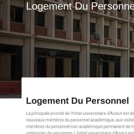
Logement Du Personn
Logement Du Personnel
La principale priorité de l'hôtel universitaire d'Assiut est
nouveaux membres du personnel académique, aux visiteu
membres du personnel non académique permanent de haut
catégories de personnes. L'hôtel universitaire d'Assiut est