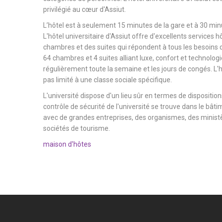
privilégié au cœur d'Assiut.
L’hôtel est à seulement 15 minutes de la gare et à 30 minu
L'hôtel universitaire d'Assiut offre d'excellents services h
chambres et des suites qui répondent à tous les besoins d
64 chambres et 4 suites alliant luxe, confort et technologi
régulièrement toute la semaine et les jours de congés. L'hô
pas limité à une classe sociale spécifique.
L'université dispose d'un lieu sûr en termes de dispositions
contrôle de sécurité de l'université se trouve dans le bâtim
avec de grandes entreprises, des organismes, des ministèr
sociétés de tourisme.
maison d'hôtes