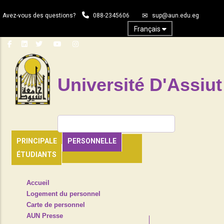
Aller
Avez-vous des questions?
088-2345606
sup@aun.edu.eg
au
contenu
Français
principal
Université D'Assiut
Rechercher
PRINCIPALE
PERSONNELLE
ÉTUDIANTS
TOP
Accueil
HEADER
Logement du personnel
NAVIGATION
Carte de personnel
MENU
AUN Presse