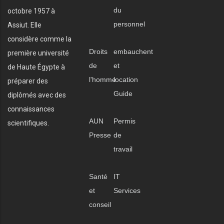
du
octobre 1957 à
personnel
Assiut. Elle
considère comme la
Droits
embauchent
première université
de
et
de Haute Égypte à
l'homme
location
préparer des
Guide
diplômés avec des
connaissances
AUN
Permis
scientifiques.
Presse
de
travail
Santé
IT
et
Services
conseil