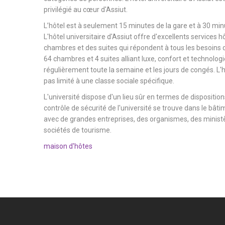
privilégié au cœur d'Assiut.
L’hôtel est à seulement 15 minutes de la gare et à 30 minu
L'hôtel universitaire d'Assiut offre d'excellents services h
chambres et des suites qui répondent à tous les besoins d
64 chambres et 4 suites alliant luxe, confort et technologi
régulièrement toute la semaine et les jours de congés. L'hô
pas limité à une classe sociale spécifique.
L'université dispose d'un lieu sûr en termes de dispositions
contrôle de sécurité de l'université se trouve dans le bâtim
avec de grandes entreprises, des organismes, des ministèr
sociétés de tourisme.
maison d'hôtes