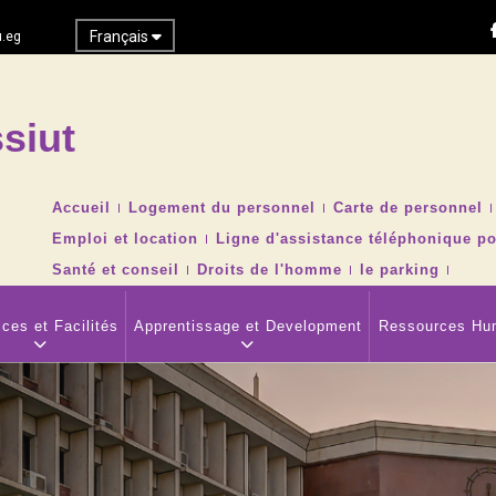
Français
.eg
siut
Recher
TOP
Accueil
Logement du personnel
Carte de personnel
HEADER
Emploi et location
Ligne d'assistance téléphonique po
NAVIGATION
MENU
Santé et conseil
Droits de l'homme
le parking
ces et Facilités
Apprentissage et Development
Ressources Hu