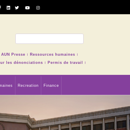
cher
AUN Presse
Ressources humaines
ur les dénonciations
Permis de travail
maines
Recreation
Finance