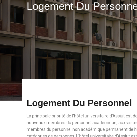
Logement Du Personn
Logement Du Personnel
La principale priorité de l'hôtel universitaire d'Assiut est
nouveaux membres du personnel académique, aux visiteu
membres du personnel non académique permanent de haut
catégories de personnes. L'hôtel universitaire d'Assiut est