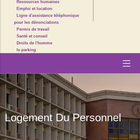
Ressources humaines
Emploi et location
Ligne d'assistance téléphonique
pour les dénonciations
Permis de travail
Santé et conseil
Droits de l'homme
le parking
Logement Du Personnel