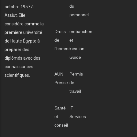
du
octobre 1957 à
personnel
Assiut. Elle
considère comme la
Droits
embauchent
première université
de
et
de Haute Égypte à
l'homme
location
préparer des
Guide
diplômés avec des
connaissances
AUN
Permis
scientifiques.
Presse
de
travail
Santé
IT
et
Services
conseil