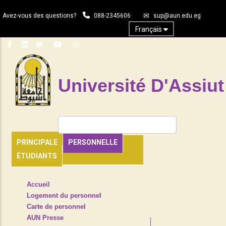
Aller
Avez-vous des questions?
088-2345606
sup@aun.edu.eg
au
contenu
Français
principal
Université D'Assiut
Rechercher
PRINCIPALE
PERSONNELLE
ÉTUDIANTS
TOP
Accueil
HEADER
Logement du personnel
NAVIGATION
Carte de personnel
MENU
AUN Presse