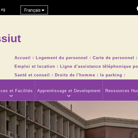
.eg
Français
siut
Recher
TOP
Accueil
Logement du personnel
Carte de personnel
HEADER
Emploi et location
Ligne d'assistance téléphonique po
NAVIGATION
MENU
Santé et conseil
Droits de l'homme
le parking
ces et Facilités
Apprentissage et Development
Ressources Hu