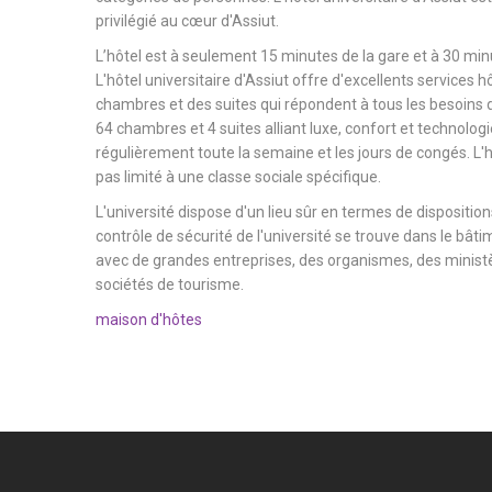
privilégié au cœur d'Assiut.
L’hôtel est à seulement 15 minutes de la gare et à 30 minu
L'hôtel universitaire d'Assiut offre d'excellents services h
chambres et des suites qui répondent à tous les besoins d
64 chambres et 4 suites alliant luxe, confort et technologi
régulièrement toute la semaine et les jours de congés. L'hô
pas limité à une classe sociale spécifique.
L'université dispose d'un lieu sûr en termes de dispositions
contrôle de sécurité de l'université se trouve dans le bâtim
avec de grandes entreprises, des organismes, des ministèr
sociétés de tourisme.
maison d'hôtes