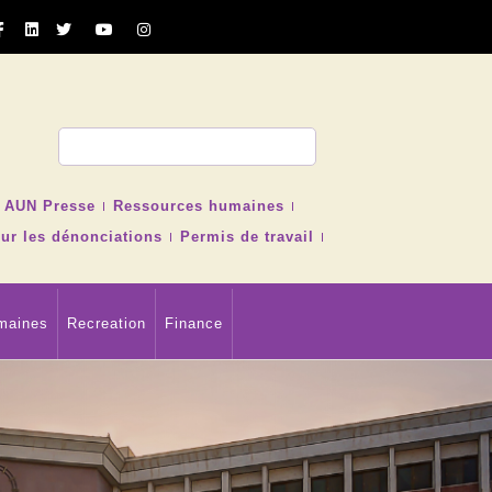
cher
AUN Presse
Ressources humaines
ur les dénonciations
Permis de travail
maines
Recreation
Finance