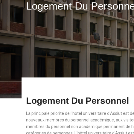
Logement Du Personn
Logement Du Personnel
La principale priorité de l'hôtel universitaire d'Assiut est
nouveaux membres du personnel académique, aux visiteu
membres du personnel non académique permanent de haut
catégories de personnes. L'hôtel universitaire d'Assiut est