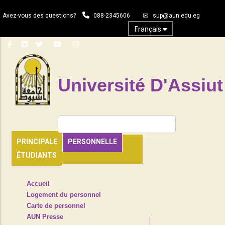
Aller
Avez-vous des questions?
088-2345606
sup@aun.edu.eg
au
contenu
Français
principal
Université D'Assiut
Rechercher
PRINCIPALE
PERSONNELLE
ÉTUDIANTS
TOP
Accueil
HEADER
Logement du personnel
NAVIGATION
Carte de personnel
MENU
AUN Presse