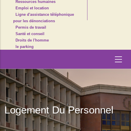
Ressources humaines
Emploi et location
Ligne d'assistance téléphonique
pour les dénonciations
Permis de travail
Santé et conseil
Droits de l'homme
le parking
Logement Du Personnel