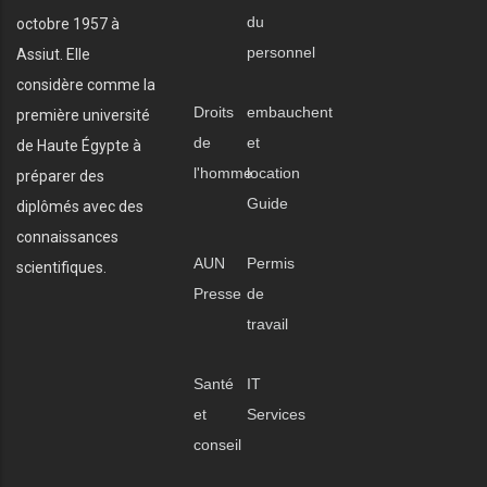
du
octobre 1957 à
personnel
Assiut. Elle
considère comme la
Droits
embauchent
première université
de
et
de Haute Égypte à
l'homme
location
préparer des
Guide
diplômés avec des
connaissances
AUN
Permis
scientifiques.
Presse
de
travail
Santé
IT
et
Services
conseil