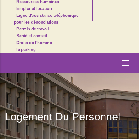
Ressources humaines
Emploi et location
Ligne d'assistance téléphonique
pour les dénonciations
Permis de travail
Santé et conseil
Droits de l'homme
le parking
Logement Du Personnel