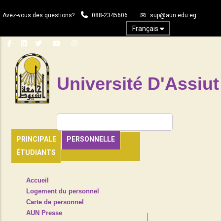
Aller
Avez-vous des questions?
088-2345606
sup@aun.edu.eg
au
contenu
Français
principal
Université D'Assiut
Rechercher
PRINCIPALE
PERSONNELLE
ÉTUDIANTS
TOP
Accueil
HEADER
Logement du personnel
NAVIGATION
Carte de personnel
MENU
AUN Presse