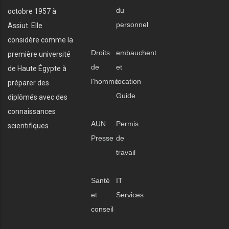
du
octobre 1957 à
personnel
Assiut. Elle
considère comme la
Droits
embauchent
première université
de
et
de Haute Égypte à
l'homme
location
préparer des
Guide
diplômés avec des
connaissances
AUN
Permis
scientifiques.
Presse
de
travail
Santé
IT
et
Services
conseil