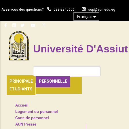
Aller
au
Avez-vous des questions?
088-2345606
sup@aun.edu.eg
contenu
Français
principal
Université D'Assiut
Rechercher
PRINCIPALE
PERSONNELLE
ÉTUDIANTS
TOP
Accueil
HEADER
Logement du personnel
NAVIGATION
Carte de personnel
MENU
AUN Presse