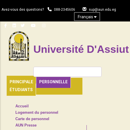
Aller
au
Avez-vous des questions?
088-2345606
sup@aun.edu.eg
contenu
Français
principal
Université D'Assiut
Rechercher
PRINCIPALE
PERSONNELLE
ÉTUDIANTS
TOP
Accueil
HEADER
Logement du personnel
NAVIGATION
Carte de personnel
MENU
AUN Presse