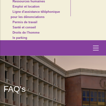
Ressources humaines
Emploi et location
Ligne d'assistance téléphonique
pour les dénonciations
Permis de travail
Santé et conseil
Droits de l'homme
le parking
FAQ's