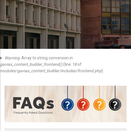
Message
Warning
: Array to string conversion in
gavias_content_builder_frontend()
(line
18
of
D'erreur
modules/gavias_content_builder/includes/frontend.php
).