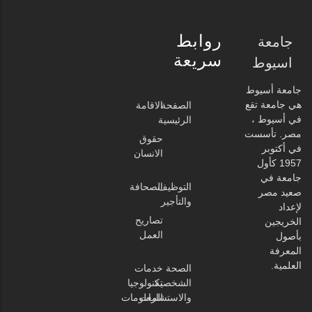
روابط
جامعة
سريعة
اسيوط
جامعة أسيوط
هي جامعة تقع
الصفحة
الاقامة
في أسيوط ،
الرئيسية
مصر. تأسست
حقوق
في أكتوبر
الانسان
1957 كأول
جامعة في
التوظيف
الصحافة
صعيد مصر
والتأجير
لإعداد
تصاريح
الخريجين
العمل
بأصول
المعرفة
العلمية.
الصحة
خدمات
الشخصية
تكنولوجيا
والاستشارات
المعلومات