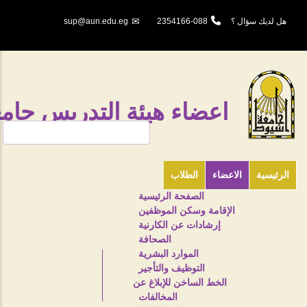
تجاوز
إلى
هل لديك سؤال ؟
088-2354166
sup@aun.edu.eg
المحتوى
الرئيسي
اعضاء هيئة التدريس جام
بحث
الرئيسية
الاعضاء
الطلاب
الصفحة الرئيسية
TOP
الإقامة وسكن الموظفين
HEADER
إرشادات عن الكارنية
NAVIGATION
الصحافة
الموارد البشرية
MENU
التوظيف والتأجير
الخط الساخن للإبلاغ عن
المخالفات