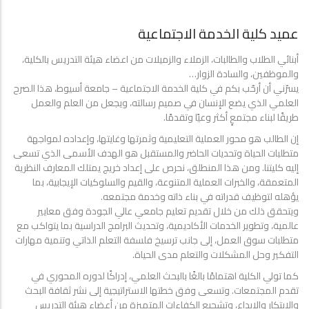
عميد كلية الخدمة الاجتماعية
أبنائي الطلاب والطالبات، الزملاء والزميلات من اعضاء هيئة التدريس بالكلية،
والموظفين، والسادة الزوار…
يسرّني أن أرحّب بكم في كلية الخدمة الاجتماعية – جامعة أسيوط، هذا الصرح
العلمي الذي يضع الإنسان في صميم رسالته، ويجعل من العلم والعمل
طريقًا لبناء مجتمعٍ أكثر وعيًا وتقدمًا.
إن الطالب هو محور العملية التعليمية وثمرتها وغايتها، وإعداده لمواجهة
متطلبات الحياة وتحديات الحاضر والمستقبل هو الهدف الأسمى الذي تسعى
إليه كليتنا. ومن هذا المنطلق، نحرص على إعداد خريج يمتلك المعارف النظرية
المتعمقة، والخبرات العملية المتنوعة، والقيم والسلوكيات الإيجابية، بما
يؤهله لتوظيف قدراته في بناء ذاته وخدمة مجتمعه.
ويتحقق ذلك من خلال تقديم تعليم جامعي عالي الجودة وفق معايير
عالمية، وتطوير الخدمات الأكاديمية، وتحديث البرامج الدراسية بما يتواكب مع
متطلبات سوق العمل، إلى جانب ترسيخ فلسفة التعلم الذاتي وتنمية مهارات
التفكير وحل المشكلات والتعلم مدى الحياة.
كما تولي الكلية اهتمامًا بالغًا بالبحث العلمي، إدراكًا لدوره المحوري في
تقدم المجتمعات. وتسعى وفق خطتها الاستراتيجية إلى نشر ثقافة البحث
والابتكار والإبداع، وتشجيع الكفاءات المتميزة من أعضاء هيئة التدريس