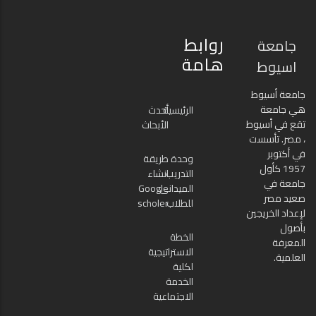
روابط
جامعة
هامة
اسيوط
جامعة أسيوط
هي جامعة
الرئيسية
أحدث
تقع في أسيوط
الأبحاث
، مصر. تأسست
في أكتوبر
وحدة
طريقة
1957 كأول
التدريب
انشاء
جامعة في
الميدانى
Google
صعيد مصر
للطلاب
scholer
لإعداد الخريجين
بأصول
الخطة
المعرفة
الاستراتيجية
العلمية.
لكلية
الخدمة
الاجتماعية