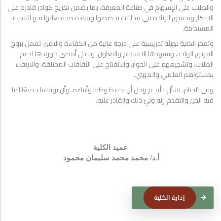
والطلاب على الإسهام في صناعة المعرفة، بما يضمن تخريج كوادر قادرة على
الابتكار وتحقيق الريادة في مجالات تخصصها وقيادة مجتمعاتها نحو التنمية
المستدامة.
وتفخر الكلية بهيئة تدريسية على درجة عالية من الكفاءة والتميز، تعمل بروح
الفريق الواحد، ويسودها الانسجام والتعاون، وتبذل أقصى جهودها لدعم
الطلاب، وتشجيعهم على الحوار، والانفتاح على الثقافات المختلفة، والارتقاء
بمستواهم العلمي والمهني.
وفي الختام، نسأل الله عز وجل أن يحفظ وطننا وأبناءه، وأن يوفقنا جميعًا لما
فيه الخير والتقدم، إنه وليّ ذلك والقادر عليه.
عميد الكلية
أ.د/ محمد محمد سليمان محمود
إدارة الكلية