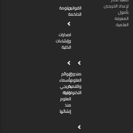
لإعداد الخريجين
القوانين
دبلومة
بأصول
الحاكمة
المعرفة
العلمية.
اصدارات
وإنشاءات
الكلية
صندوق
قوائم
العلوم
بأسماء
والتنمية
خريجي
كلية
التكنولوجية
العلوم
منذ
إنشائها