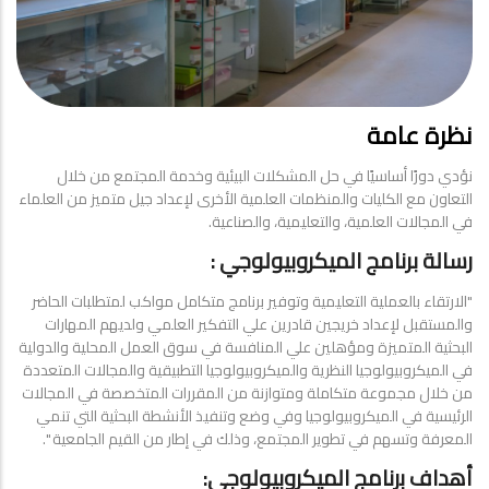
نظرة عامة
نؤدي دورًا أساسيًا في حل المشكلات البيئية وخدمة المجتمع من خلال
التعاون مع الكليات والمنظمات العلمية الأخرى لإعداد جيل متميز من العلماء
في المجالات العلمية، والتعليمية، والصناعية.
رسالة برنامج الميكروبيولوجي :
"الارتقاء بالعملية التعليمية وتوفير برنامج متكامل مواكب لمتطلبات الحاضر
والمستقبل لإعداد خريجين قادرين علي التفكير العلمي ولديهم المهارات
البحثية المتميزة ومؤهلين علي المنافسة في سوق العمل المحلية والدولية
في الميكروبيولوجيا النظرية والميكروبيولوجيا التطبيقية والمجالات المتعددة
من خلال مجموعة متكاملة ومتوازنة من المقررات المتخصصة في المجالات
الرئيسية في الميكروبيولوجيا وفي وضع وتنفيذ الأنشطة البحثية التي تنمي
المعرفة وتسهم في تطوير المجتمع، وذلك في إطار من القيم الجامعية ".
أﻫداف ﺑرﻧﺎﻣﺞ الميكروبيولوجي: