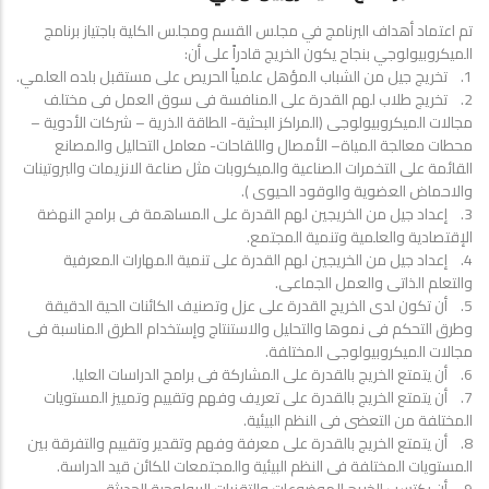
تم اعتماد أهداف البرنامج في مجلس القسم ومجلس الكلية باجتياز برنامج
الميكروبيولوجي بنجاح يكون الخريج قادراً على أن:
1. تخريج جيل من الشباب المؤهل علمياً الحريص على مستقبل بلده العلمي.
2. تخريج طلاب لهم القدرة على المنافسة فى سوق العمل فى مختلف
مجالات الميكروبيولوجى (المراكز البحثية- الطاقة الذرية – شركات الأدوية –
محطات معالجة المياة– الأمصال واللقاحات- معامل التحاليل والمصانع
القائمة على التخمرات الصناعية والميكروبات مثل صناعة الانزيمات والبروتينات
والاحماض العضوية والوقود الحيوى ).
3. إعداد جيل من الخريجين لهم القدرة على المساهمة فى برامج النهضة
الإقتصادية والعلمية وتنمية المجتمع.
4. إعداد جيل من الخريجين لهم القدرة على تنمية المهارات المعرفية
والتعلم الذاتى والعمل الجماعى.
5. أن تكون لدى الخريج القدرة على عزل وتصنيف الكائنات الحية الدقيقة
وطرق التحكم فى نموها والتحليل والاستنتاج وإستخدام الطرق المناسبة فى
مجالات الميكروبيولوجى المختلفة.
6. أن يتمتع الخريج بالقدرة على المشاركة فى برامج الدراسات العليا.
7. أن يتمتع الخريج بالقدرة على تعريف وفهم وتقييم وتمييز المستويات
المختلفة من التعضى فى النظم البيئية.
8. أن يتمتع الخريج بالقدرة على معرفة وفهم وتقدير وتقييم والتفرقة بين
المستويات المختلفة فى النظم البيئية والمجتمعات للكائن قيد الدراسة.
9. أن يكتسب الخريج الموضوعات والتقنيات البيولوجية الحديثة.