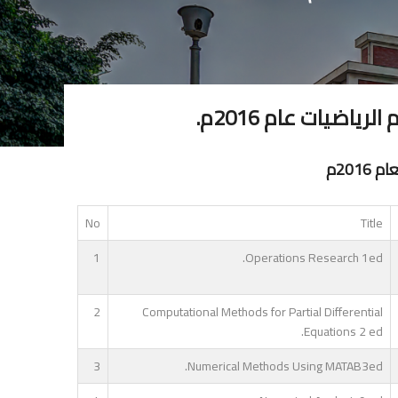
اضيات عام 2016م.
201م
No
Title
1
Operations Research 1ed.
2
Computational Methods for Partial Differential
Equations 2 ed.
3
Numerical Methods Using MATAB3ed.