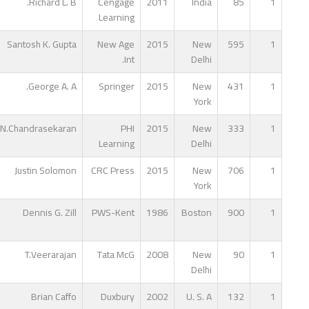
Richard L. B.
Cengage
2011
India
85
1
Learning
Santosh K. Gupta
New Age
2015
New
595
1
Int.
Delhi
George A. A.
Springer
2015
New
431
1
York
N.Chandrasekaran
PHI
2015
New
333
1
Learning
Delhi
Justin Solomon
CRC Press
2015
New
706
1
York
Dennis G. Zill
PWS-Kent
1986
Boston
900
1
T.Veerarajan
Tata McG
2008
New
90
1
Delhi
Brian Caffo
Duxbury
2002
U. S. A
132
1