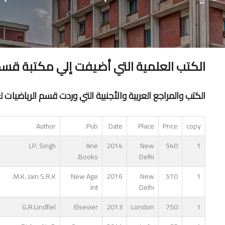
الكتب العلمية التي أضيفت إلي مكتبة قسم الري
الكتب والمراجع العربية والأجنبية التي وردت قسم الرياضيات لعام 6
Author
Pub.
Date
Place
Price
copy
J.P. Singh
Ane
2014
New
540
1
Books.
Delhi
M.K. Jain S.R.K.
New Age
2016
New
510
1
Int
Delhi
G.R.Lindfiel
Elsevier
2013
London
750
1