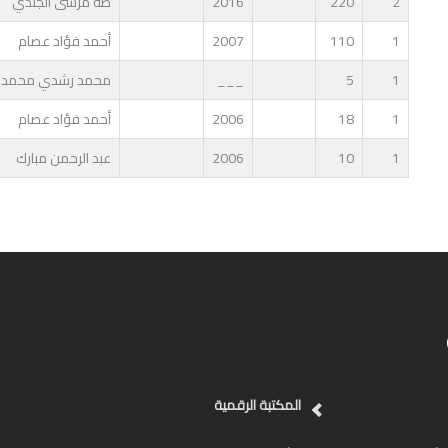
2
220
2016
طه مرسى الجندي
1
110
2007
أحمد فؤاد عصام
1
5
___
محمد رشدي محمد
1
18
2006
أحمد فؤاد عصام
1
10
2006
عبد الرحمن مبارك
المكتبة الرقمية