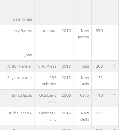
Galin jones
Jerry Barrys
pearson
2010
New
350
1
Jersey
John
Victor Henner.
CRC Press
2013
India
260
1
Shyam sunder
CBS
2015
New
75
1
publishe
Delhi
Emad Jacob
October 6
2008
Cairo
10
1
univ
Kulbhushan P.
October 6
2014
New
226
1
univ
Delhi