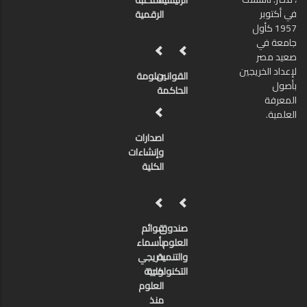
الرئيسية
المكتبة
في أكتوبر
الرقمية
1957 كأول
جامعة في
صعيد مصر
لإعداد الخريجين
القوانين
دبلومة
بأصول
الحاكمة
المعرفة
العلمية.
اصدارات
وإنشاءات
الكلية
صندوق
قوائم
العلوم
بأسماء
والتنمية
خريجي
كلية
التكنولوجية
العلوم
منذ