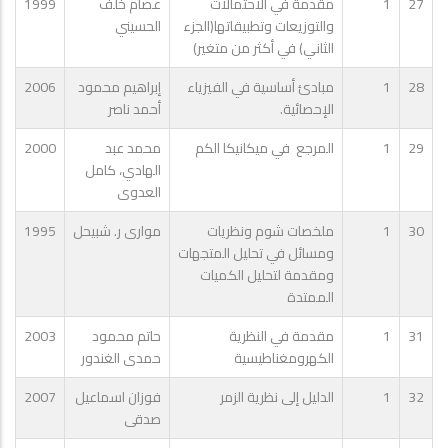
27
1
مقدمة في الاحتمالات
عصام خلف
1999
والتوزيعات وتطبيقاتها(الجزء
الحسيني
الثاني) في أكثر من متغير)
28
1
مبادئ أساسية في الفيزياء
إبراهيم محمود
2006
الإحصائية.
أحمد ناصر
29
1
المرجع في ميكانيكا الكم
محمد عبد
2000
الهادي، كامل
العدوى
30
1
ملخصات شوم ونظريات
موارى ر. شبيحل
1995
ومسائل في تحليل المتجهات
ومقدمة لتحليل الكميات
الممتدة
31
1
مقدمة في النظرية
حاتم محمود
2003
الكهرومغناطيسية
حمدى الغندور
32
1
الدليل إلى نظرية الزمر
فوزان اسماعيل
2007
صدقى