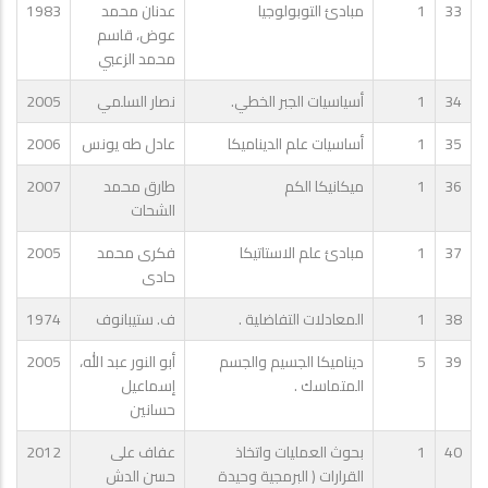
33
1
مبادئ التوبولوجيا
عدنان محمد
1983
عوض، قاسم
محمد الزعبي
34
1
أسياسيات الجبر الخطي.
نصار السلمي
2005
35
1
أساسيات علم الديناميكا
عادل طه يونس
2006
36
1
ميكانيكا الكم
طارق محمد
2007
الشحات
37
1
مبادئ علم الاستاتيكا
فكرى محمد
2005
حادى
38
1
المعادلات التفاضلية .
ف. ستيبانوف
1974
39
5
ديناميكا الجسيم والجسم
أبو النور عبد الله،
2005
المتماسك .
إسماعيل
حسانين
40
1
بحوث العمليات واتخاذ
عفاف على
2012
القرارات ( البرمجية وحيدة
حسن الدش