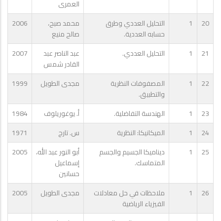
العمرى
20
1
التحليل العددي وطرق
محمد صبح،
2006
حسابه العددية.
صالح منيع
21
1
التحليل العددي.
عبد الناصر عبد
2007
القادر شمس
22
1
المصفوفات النظرية
مجدى الطويل
1999
والتطبيق.
23
1
الهندسة التفاضلية.
أ. يوغوريلوف
1984
24
1
الميكانيكا: النظرية
س. تارج
1971
25
1
ديناميكا الجسيم والجسم
أبو النور عبد الله،
2005
المتماسك.
إسماعيل
حسانين
26
1
ملاحظات في حل معادلات
مجدى الطويل
2005
الفيزياء الرياضية