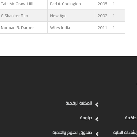
Tata Mc Graw-Hill
Earl A. Codington
2005
1
G.Shanker Rao
New Age
2002
1
Norman R. Darper
Wiley India
2011
1
المكتبة الرقمية
لحاكمة
دبلومة
نشاءات الكلية
صندوق العلوم والتنمية