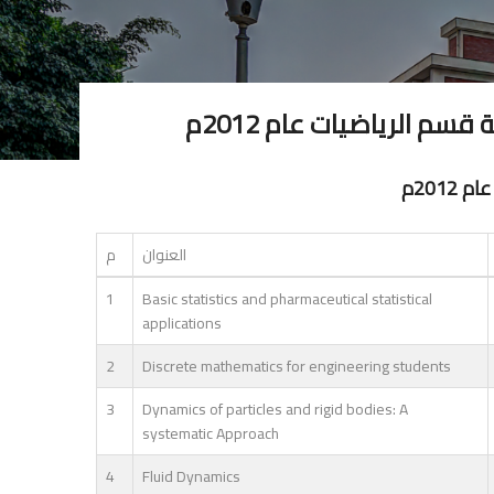
م الرياضيات عام 2012م
201م
العنوان
م
1
Basic statistics and pharmaceutical statistical
applications
2
Discrete mathematics for engineering students
3
Dynamics of particles and rigid bodies: A
systematic Approach
4
Fluid Dynamics