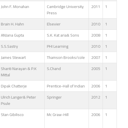
John F. Monahan
Cambridge University
2011
1
Press
Brain H. Hahn
Elsevier
2010
1
ANJana Gupta
S.K. Kat aria& Sons
2008
1
S.S.Sastry
PHI Learning
2010
1
James Stewart
Thamson Brooks/cole
2007
1
Shanti Narayan & P.K
S.Chand
2005
1
Mittal
Dipak Chatterje
Prentice-Hall of Indian
2006
1
Ulrich Langer& Peter
Springer
2012
1
Psule
Stan Gibilisco
Mc Graw-Hill
2006
1