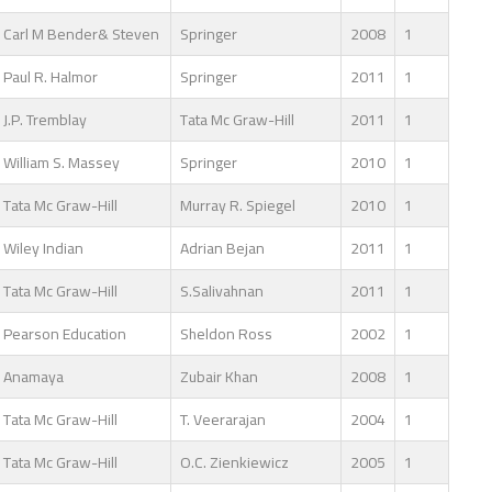
Carl M Bender& Steven
Springer
2008
1
Paul R. Halmor
Springer
2011
1
J.P. Tremblay
Tata Mc Graw-Hill
2011
1
William S. Massey
Springer
2010
1
Tata Mc Graw-Hill
Murray R. Spiegel
2010
1
Wiley Indian
Adrian Bejan
2011
1
Tata Mc Graw-Hill
S.Salivahnan
2011
1
Pearson Education
Sheldon Ross
2002
1
Anamaya
Zubair Khan
2008
1
Tata Mc Graw-Hill
T. Veerarajan
2004
1
Tata Mc Graw-Hill
O.C. Zienkiewicz
2005
1