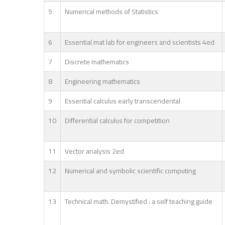
5
Numerical methods of Statistics
6
Essential mat lab for engineers and scientists 4ed
7
Discrete mathematics
8
Engineering mathematics
9
Essential calculus early transcendental
10
Differential calculus for competition
11
Vector analysis 2ed
12
Numerical and symbolic scientific computing
13
Technical math. Demystified : a self teaching guide