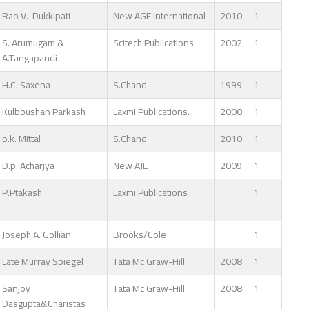
Rao V. Dukkipati
New AGE International
2010
1
S. Arumugam &
Scitech Publications.
2002
1
A.Tangapandi
H.C. Saxena
S.Chand
1999
1
Kulbbushan Parkash
Laxmi Publications.
2008
1
p.k. Mittal
S.Chand
2010
1
D.p. Acharjya
New AJE
2009
1
P.Ptakash
Laxmi Publications
1
Joseph A. Gollian
Brooks/Cole
1
Late Murray Spiegel
Tata Mc Graw-Hill
2008
1
Sanjoy
Tata Mc Graw-Hill
2008
1
Dasgupta&Charistas