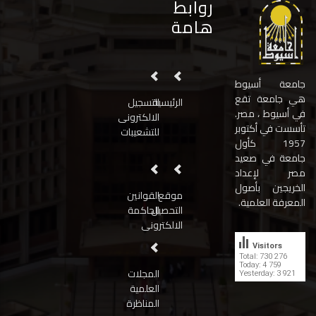
روابط
هامة
جامعة أسيوط
هي جامعة تقع
الرئيسية
التسجيل
في أسيوط ، مصر.
الالكترونى
تأسست في أكتوبر
للتشعيبات
1957 كأول
جامعة في صعيد
مصر لإعداد
الخريجين بأصول
موقع
القوانين
المعرفة العلمية.
التحصيل
الحاكمة
الالكترونى
Visitors
Total: 730 276
Today: 4 759
المجلات
Yesterday: 3 921
العلمية
المناظرة