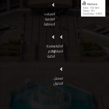
Visitors
Total: 730 583
Today: 181
المجلات
Yesterday: 4 885
العلمية
المناظرة
الكليات
صفحة
المناظرة
إعلام
الكلية
تسجيل
الدخول