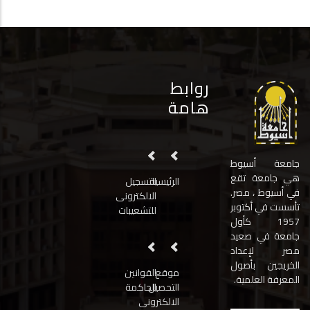
روابط
هامة
جامعة أسيوط
هي جامعة تقع
الرئيسية
التسجيل
في أسيوط ، مصر.
الالكترونى
تأسست في أكتوبر
للتشعيبات
1957 كأول
جامعة في صعيد
مصر لإعداد
الخريجين بأصول
موقع
القوانين
المعرفة العلمية.
التحصيل
الحاكمة
الالكترونى