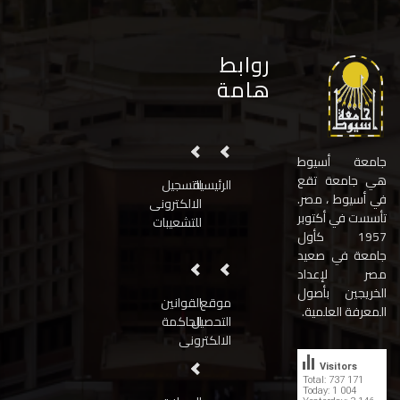
روابط
هامة
جامعة أسيوط
هي جامعة تقع
الرئيسية
التسجيل
في أسيوط ، مصر.
الالكترونى
تأسست في أكتوبر
للتشعيبات
1957 كأول
جامعة في صعيد
مصر لإعداد
الخريجين بأصول
موقع
القوانين
المعرفة العلمية.
التحصيل
الحاكمة
الالكترونى
Visitors
Total: 737 171
Today: 1 004