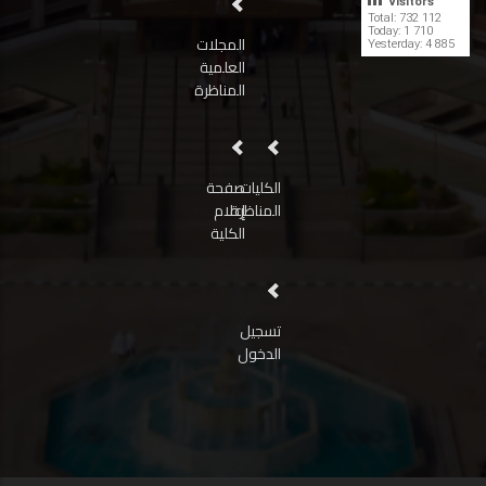
Visitors
Total: 732 112
Today: 1 710
المجلات
Yesterday: 4 885
العلمية
المناظرة
الكليات
صفحة
المناظرة
إعلام
الكلية
تسجيل
الدخول