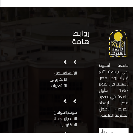
روابط
هامة
جامعة أسيوط
هي جامعة تقع
الرئيسية
التسجيل
في أسيوط ، مصر.
الالكترونى
تأسست في أكتوبر
للتشعيبات
1957 كأول
جامعة في صعيد
مصر لإعداد
الخريجين بأصول
موقع
القوانين
المعرفة العلمية.
التحصيل
الحاكمة
الالكترونى