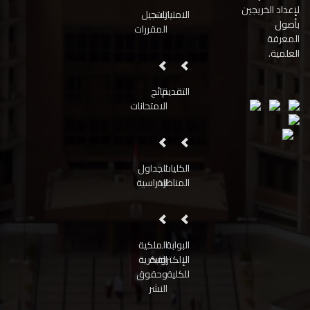
لإعداد الخريجين
الامتيازات
تسجيل
بأصول
المقررات
المعرفة
العلمية.
التقديم
نتائج
الامتحانات
الكليات
الجداول
المناظرة
الدراسية
البوابة
الملكية
الإلكترونية
الفكرية
للكلية
وحقوق
النشر