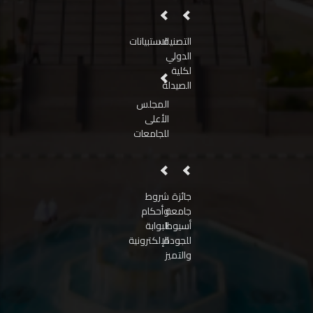
التصنيف
الاستبيانات
الدولي
لكلية
الصيدلة
المجلس
الأعلى
للجامعات
جائزة
شروط
جامعة
وأحكام
أسيوط
البوابة
للجودة
الإلكترونية
والتميز