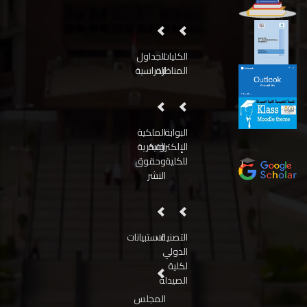
الكليات
الجداول
المناظرة
الدراسية
البوابة
الملكية
الإلكترونية
الفكرية
للكلية
وحقوق
النشر
التصنيف
الاستبيانات
الدولي
لكلية
الصيدلة
المجلس