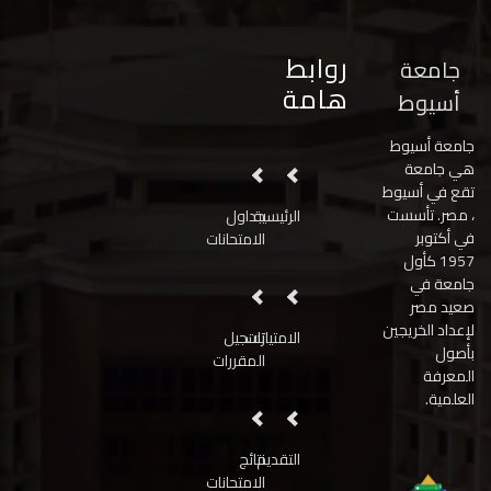
روابط
جامعة
هامة
أسيوط
جامعة أسيوط
هي جامعة
تقع في أسيوط
، مصر. تأسست
الرئيسية
جداول
في أكتوبر
الامتحانات
1957 كأول
جامعة في
صعيد مصر
لإعداد الخريجين
الامتيازات
تسجيل
بأصول
المقررات
المعرفة
العلمية.
التقديم
نتائج
الامتحانات