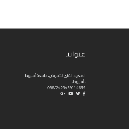
عنواننا
المعهد الفنى للتمريض، جامعة أسيوط
، أسيوط.
4659 **088/2423459