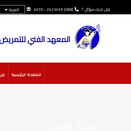
تجاوز
إلى
هل لديك سؤال ؟
(088) 2423459 - 4659
العربية
المحتوى
الرئيسي
المعهد الفني للتمريض
MAIN
الصفحة الرئيسية
عن 
NAVIGATION
الاسئلة المكررة