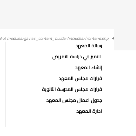
رسالة
8
of
modules/gavias_content_builder/includes/frontend.php
).
ABOUT
رسالة المعهد
الخطأ
FACULTY
التميز في دراسة التمريض
OF
إنشاء المعهد
ENGINEERING
قرارات مجلس المعهد
قرارات مجلس المدرسة الثانوية
جدول اعمال مجلس المعهد
ادارة المعهد