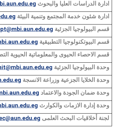
i.aun.edu.eg
والبحوث
العليا
الدراسات
ادارة
edu.eg
البيئة
وتنمية
المجتمع
خدمة
شئون
ادارة
ept@mbi.aun.edu.eg
الجزئية
البيولوجيا
قسم
bi.aun.edu.eg
التطبيقية
البيوتكنولوجيا
قسم
قسم
الاحصاء
الحيوى
والمعلوماتية
الحيوية
التط
it@mbi.aun.edu.eg
الجزئية
البيولوجيا
وحدة
.edu.eg
الانسجة
وزراعة
الجزعية
الخلايا
وحدة
mbi.aun.edu.eg
والاعتماد
الجودة
ضمان
وحدة
mbi.aun.edu.eg
والكوارث
الازمات
إدارة
وحدة
ec@aun.edu.eg
العلمى
البحث
أخلاقيات
لجنة