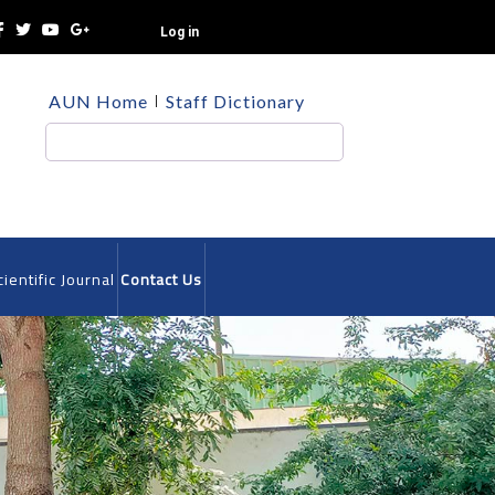
Log in
TOP
AUN Home
Staff Dictionary
HEADER
MENU
Search
cientific Journal
Contact Us