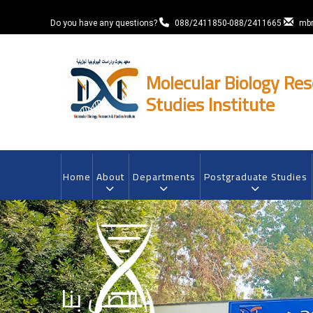
Skip
to
Do you have any questions?
088/2411850-088/2411665
mbr
main
content
Molecular Biology Re
Studies Institute
MAIN
NAVIGATION
Home
About
Departments
Postgraduate Studies
اتصل بنا