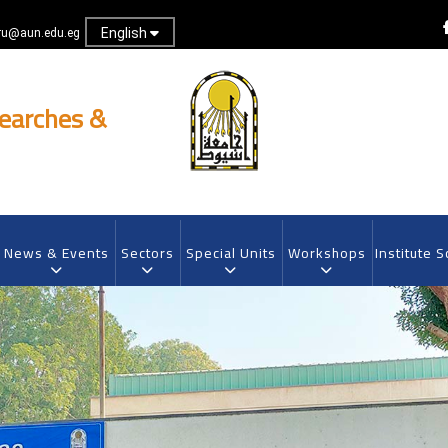
English
u@aun.edu.eg
searches &
News & Events
Sectors
Special Units
Workshops
Institute S