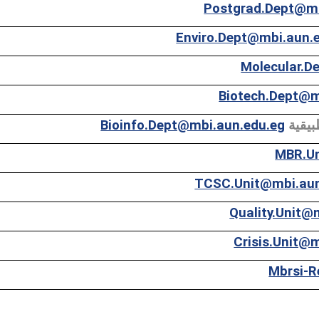
Postgrad.Dept@mb
Enviro.Dept@mbi.aun.
Molecular.D
Biotech.Dept@m
Bioinfo.Dept@mbi.aun.edu.eg
بيقية
MBR.Un
TCSC.Unit@mbi.aun
Quality.Unit@
Crisis.Unit@
Mbrsi-R