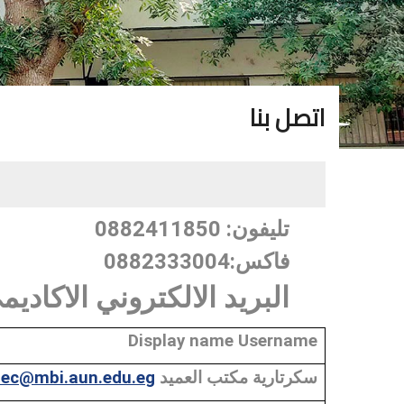
اتصل بنا
: 0882411850
تليفون
:0882333004
فاكس
البريد الالكتروني الاكاد
Display name Username
Sec@mbi.aun.edu.eg
العميد
مكتب
سكرتارية