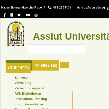
Direkt
Haben Sie irgendwelche Fragen?
088-2354166
sup@aun.edu.eg
zum
E
Inhalt
Assiut Universit
Suche
HAUPTSEITE
MITARBEITER
STUDENTEN
TOP
Zuhause
HEADER
Verwaltung
NAVIGATION
Verwaltungsapparat
MENU
AUN-Bibliotheken
International Ranking
Informationsblätter