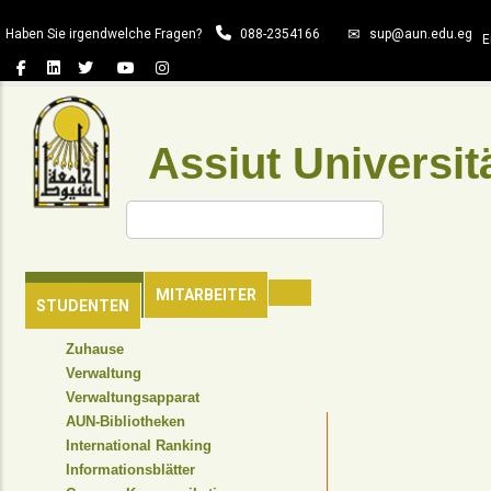
Direkt
Haben Sie irgendwelche Fragen?
088-2354166
sup@aun.edu.eg
zum
E
Inhalt
Assiut Universit
Suche
HAUPTSEITE
MITARBEITER
STUDENTEN
TOP
Zuhause
HEADER
Verwaltung
NAVIGATION
Verwaltungsapparat
MENU
AUN-Bibliotheken
International Ranking
Informationsblätter