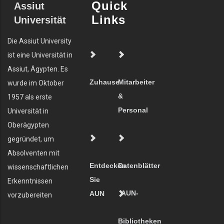
Quick
Assiut
Links
Universität
Die Assiut University
ist eine Universität in
Assiut, Ägypten. Es
Zuhause
Mitarbeiter
wurde im Oktober
&
1957 als erste
Personal
Universität in
Oberägypten
gegründet, um
Absolventen mit
Entdecken
Datenblätter
wissenschaftlichen
Sie
Erkenntnissen
AUN-
AUN
vorzubereiten
Bibliotheken