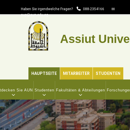
Direkt
Haben Sie irgendwelche Fragen?
088-2354166
zum
sup@aun.edu.eg
Inhalt
Assiut Unive
HAUPTSEITE
MITARBEITER
STUDENTEN
IN
VIGATION
tdecken Sie AUN
Studenten
Fakultäten & Abteilungen
Forschunge