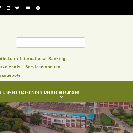
otheken
International Ranking
erzeichnis
Serviceeinheiten
nangebote
n
Universitätskliniken
Dienstleistungen