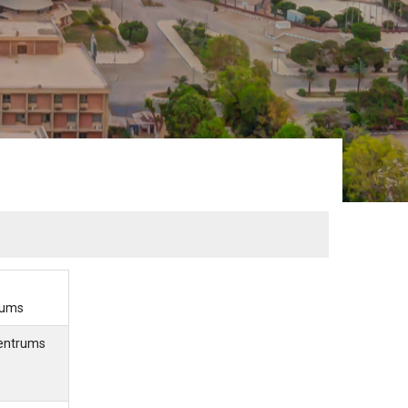
rums
Zentrums