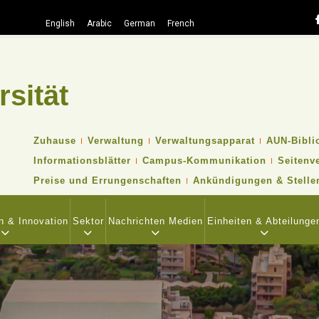
English
Arabic
German
French
rsität
Suche
TOP
Zuhause
Verwaltung
Verwaltungsapparat
AUN-Bibli
HEADER
Informationsblätter
Campus-Kommunikation
Seitenv
NAVIGATION
MENU
Preise und Errungenschaften
Ankündigungen & Stelle
n & Innovation
Sektor
Nachrichten Medien
Einheiten & Abteilunge