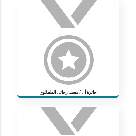
جائزة أ.د / محمد رجائى الطحلاوي