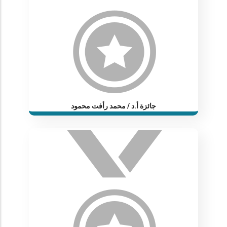
جائزة أ.د / محمد رأفت محمود