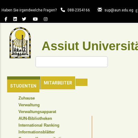
Direkt
zum
Haben Sie irgendwelche Fragen?
088-2354166
sup@aun.edu.eg
E
Inhalt
Assiut Universit
Suche
HAUPTSEITE
MITARBEITER
STUDENTEN
TOP
Zuhause
HEADER
Verwaltung
NAVIGATION
Verwaltungsapparat
MENU
AUN-Bibliotheken
International Ranking
Informationsblätter