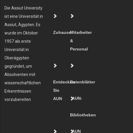
Die Assiut University
ist eine Universität in
Assiut, Ägypten. Es
Zuhause
Mitarbeiter
wurde im Oktober
&
1957 als erste
Personal
Universität in
Oberägypten
gegründet, um
Absolventen mit
Entdecken
Datenblätter
wissenschaftlichen
Sie
Erkenntnissen
AUN-
AUN
vorzubereiten
Bibliotheken
AUN