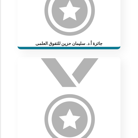
جائزة أ.د. سليمان حزين للتفوق العلمى