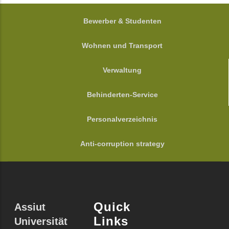
FOOTER
Bewerber & Studenten
Wohnen und Transport
Verwaltung
Behinderten-Service
Personalverzeichnis
Anti-corruption strategy
Quick
Assiut
Links
Universität