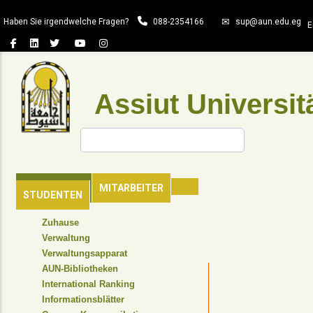
Direkt
Haben Sie irgendwelche Fragen?
088-2354166
sup@aun.edu.eg
zum
E
Inhalt
Assiut Universit
Suche
HAUPTSEITE
MITARBEITER
STUDENTEN
TOP
Zuhause
HEADER
Verwaltung
NAVIGATION
Verwaltungsapparat
MENU
AUN-Bibliotheken
International Ranking
Informationsblätter