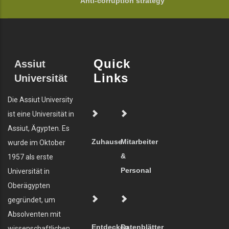
Anti-corruption strategy
Quick
Assiut
Links
Universität
Die Assiut University
ist eine Universität in
Assiut, Ägypten. Es
Zuhause
Mitarbeiter
wurde im Oktober
&
1957 als erste
Personal
Universität in
Oberägypten
gegründet, um
Absolventen mit
Entdecken
Datenblätter
wissenschaftlichen