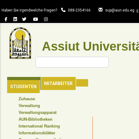
Direkt
zum
Haben Sie irgendwelche Fragen?
088-2354166
sup@aun.edu.eg
E
Inhalt
Assiut Universit
Suche
HAUPTSEITE
MITARBEITER
STUDENTEN
TOP
Zuhause
HEADER
Verwaltung
NAVIGATION
Verwaltungsapparat
MENU
AUN-Bibliotheken
International Ranking
Informationsblätter