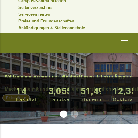
Campus-Kommunikation
Seitenverzeichnis
Serviceeinheiten
Preise und Errungenschaften
Ankündigungen & Stellenangebote
Willkommen an einer der ältesten Universitäten in Ägypten.
17
3,719
62,687
15,04
Machen Sie mit und erleben Sie eine erstaunliche Universitä
Fakultäten
Fakultäten
Hauptseite
Studenten
Doktoran