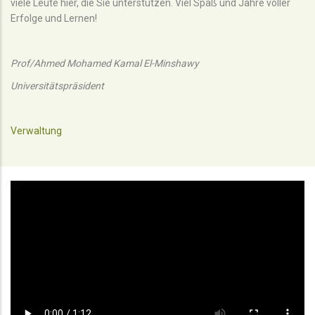
viele Leute hier, die Sie unterstützen. Viel Spaß und Jahre voller
Erfolge und Lernen!
Prof/Ahmed Mohamed Kamal El-Minshawy
Universitätspräsident
Verwaltung