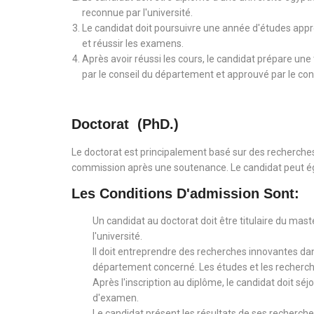
reconnue par l'université.
Le candidat doit poursuivre une année d'études appro
et réussir les examens.
Après avoir réussi les cours, le candidat prépare u
par le conseil du département et approuvé par le cons
Doctorat (PhD.)
Le doctorat est principalement basé sur des recherche
commission après une soutenance. Le candidat peut ég
Les Conditions D'admission Sont:
Un candidat au doctorat doit être titulaire du mas
l'université.
Il doit entreprendre des recherches innovantes dan
département concerné. Les études et les recherc
Après l'inscription au diplôme, le candidat doit
d'examen.
Le candidat présent les résultats de ses recherch