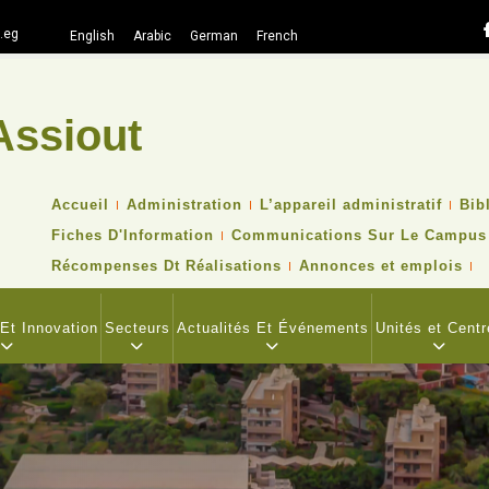
.eg
English
Arabic
German
French
Assiout
TOP
Accueil
Administration
L’appareil administratif
Bib
HEADER
Fiches D'Information
Communications Sur Le Campus
NAVIGATION
MENU
Récompenses Dt Réalisations
Annonces et emplois
Et Innovation
Secteurs
Actualités Et Événements
Unités et Centr