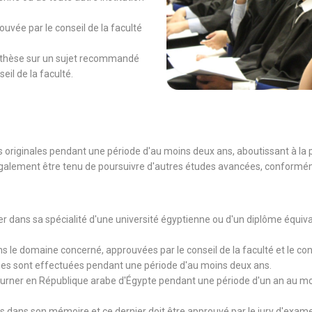
uvée par le conseil de la faculté
ne thèse sur un sujet recommandé
eil de la faculté.
s originales pendant une période d'au moins deux ans, aboutissant à la
alement être tenu de poursuivre d'autres études avancées, conforméme
ter dans sa spécialité d'une université égyptienne ou d'un diplôme équi
s le domaine concerné, approuvées par le conseil de la faculté et le co
hes sont effectuées pendant une période d'au moins deux ans.
 séjourner en République arabe d'Égypte pendant une période d'un an au
es dans son mémoire et ce dernier doit être approuvé par le jury d'ex