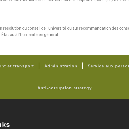
sur résolution du conseil de l'université ou sur recommandation des con
 l'État ou à l'humanité en général.
FOOTER
nt et transport
Administration
Service aux pers
Anti-corruption strategy
nks