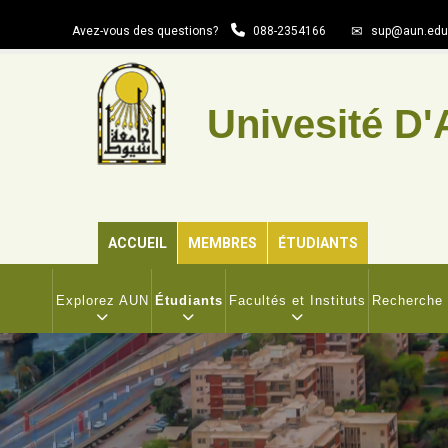
Aller
Avez-vous des questions?
088-2354166
sup@aun.edu
au
contenu
principal
Univesité D'
ACCUEIL
MEMBRES
ÉTUDIANTS
MAIN
NAVIGATION
Explorez AUN
Étudiants
Facultés et Instituts
Recherche 