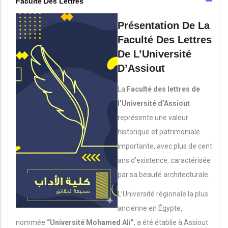
Faculté Des Lettres
Présentation De La
Faculté Des Lettres
De L’Université
D’Assiout
La
Faculté des lettres de
l’Université d’Assiout
représente une valeur
historique et patrimoniale
importante, avec plus de cent
ans d’existence, caractérisée
par sa beauté architecturale.
L’Université régionale la plus
ancienne en Égypte,
nommée
“Université Mohamed Ali”
, a été établie à Assiout