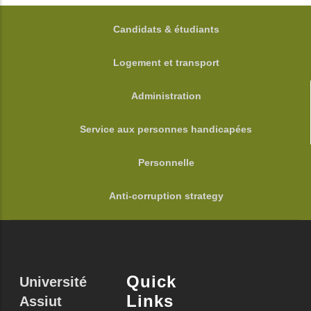
FOOTER
Candidats & étudiants
Logement et transport
Administration
Service aux personnes handicapées
Personnelle
Anti-corruption strategy
Quick
Université
Links
Assiut