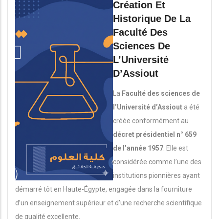
Création Et
Historique De La
Faculté Des
Sciences De
L’Université
D’Assiout
La
Faculté des sciences de
l’Université d’Assiout
a été
créée conformément au
décret présidentiel n° 659
de l’année 1957
. Elle est
considérée comme l’une des
institutions pionnières ayant
démarré tôt en Haute-Égypte, engagée dans la fourniture
d’un enseignement supérieur et d’une recherche scientifique
de qualité excellente.