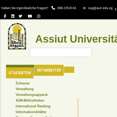
Direkt
Haben Sie irgendwelche Fragen?
088-2354166
sup@aun.edu.eg
zum
E
Inhalt
Assiut Universit
Suche
HAUPTSEITE
MITARBEITER
STUDENTEN
TOP
Zuhause
HEADER
Verwaltung
NAVIGATION
Verwaltungsapparat
MENU
AUN-Bibliotheken
International Ranking
Informationsblätter