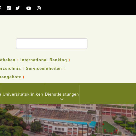
otheken
International Ranking
erzeichnis
Serviceeinheiten
nangebote
n
Universitätskliniken
Dienstleistungen