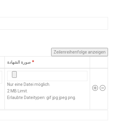
Zeilenreihenfolge anzeigen
صورة الشهادة
Aktionen
صورة الشهادة
Nur eine Datei möglich.
2 MB Limit.
Erlaubte Dateitypen: gif jpg jpeg png.