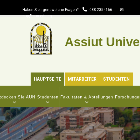
Direkt
Haben Sie irgendwelche Fragen?
088-2354166
zum
sup@aun.edu.eg
Inhalt
Assiut Unive
HAUPTSEITE
MITARBEITER
STUDENTEN
IN
VIGATION
tdecken Sie AUN
Studenten
Fakultäten & Abteilungen
Forschunge