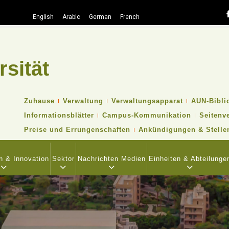
English
Arabic
German
French
rsität
Suche
TOP
Zuhause
Verwaltung
Verwaltungsapparat
AUN-Bibli
HEADER
Informationsblätter
Campus-Kommunikation
Seitenv
NAVIGATION
MENU
Preise und Errungenschaften
Ankündigungen & Stelle
n & Innovation
Sektor
Nachrichten Medien
Einheiten & Abteilunge