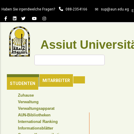
Direkt
Haben Sie irgendwelche Fragen?
088-2354166
sup@aun.edu.eg
zum
E
Inhalt
Assiut Universit
Suche
HAUPTSEITE
MITARBEITER
STUDENTEN
TOP
Zuhause
HEADER
Verwaltung
NAVIGATION
Verwaltungsapparat
MENU
AUN-Bibliotheken
International Ranking
Informationsblätter