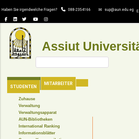
Direkt
Haben Sie irgendwelche Fragen?
088-2354166
sup@aun.edu.eg
zum
E
Inhalt
Assiut Universit
Suche
HAUPTSEITE
MITARBEITER
STUDENTEN
TOP
Zuhause
HEADER
Verwaltung
NAVIGATION
Verwaltungsapparat
MENU
AUN-Bibliotheken
International Ranking
Informationsblätter