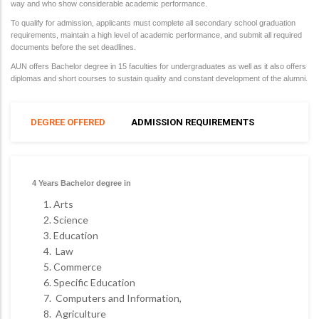
way and who show considerable academic performance.
To qualify for admission, applicants must complete all secondary school graduation
requirements, maintain a high level of academic performance, and submit all required
documents before the set deadlines.
AUN offers Bachelor degree in 15 faculties for undergraduates as well as it also offers
diplomas and short courses to sustain quality and constant development of the alumni.
DEGREE OFFERED
ADMISSION REQUIREMENTS
4 Years Bachelor degree in
Arts
Science
Education
Law
Commerce
Specific Education
Computers and Information,
Agriculture