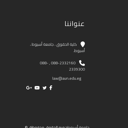
عنواننا
كلية الحقوق ، جامعة أسيوط ،
أسيوط.
088-2332160 , 088-
2339300
law@aun.edu.eg
جامعة أسيوط
جميع الحقوق محفوظة. ©