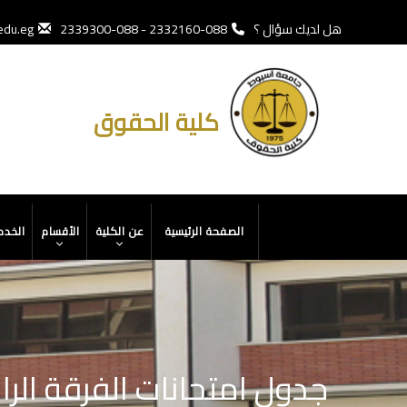
تجاوز
إلى
هل لديك سؤال ؟
088-2332160 - 088-2339300
edu.eg
المحتوى
الرئيسي
كلية الحقوق
MAIN
الصفحة الرئيسية
عن الكلية
الأقسام
الخدم
NAVIGATION
جدول امتحانات الفرقة الراب