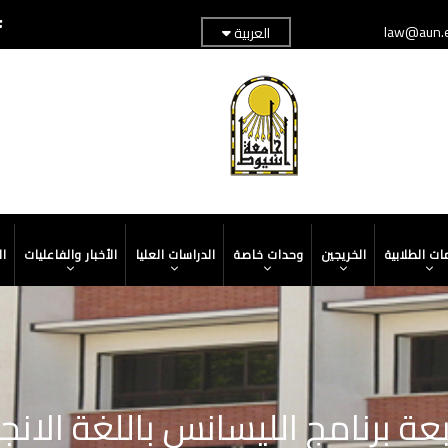
law@aun.
العربية
TOP
ADER
MENU
ات الطلابية
الخريجين
وحدات خاصة
الدراسات العليا
الأخبار والفاعليات
ا
عة برنامج الليسانس باللغة الانج