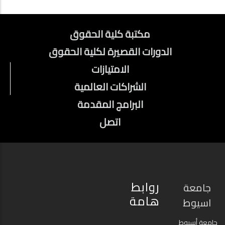
وتجديد المكاتب
الفصل الدراسي الثاني.
والمقرات الإدارية بكلية
View details
الحقوق
FOOTER
مكتبة كلية الحقوق
View details
الدورات القصيرة لكلية الحقوق
الامتيازات
الشراكات العالمية
البرامج المقدمة
اتصل
روابط
جامعة
هامة
اسيوط
جامعة أسيوط