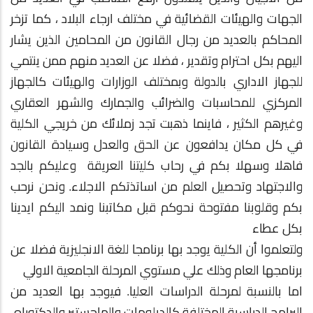
الجهات والهيئات القضائية في مختلف ارجاء البلاد ، كما تزخر
المحاكم بالعديد من رجال القانون من المحامين الذين يشار
اليهم بكل احترام وتقدير ، فضلا عن العديد منهم ممن ينتمي
للجهاز الاداري بالدولة وبمختلف الوزارات والهيئات كالجهاز
المركزي للمحاسبات والضرائب والجمارك والشهر العقاري
وغيرهم الكثير ، فاينما ذهبت تجد زملائك من خريجي الكلية
في كل مكان يدافعون عن الحق والعدل وسيادة القانون
فاهلا وسهلا بكم في رحاب كليتنا العريقة وعليكم بالجد
والاجتهاد وتحصيل العلم من اساتذتكم الاجلاء. ونحن نرحب
بكم وقلوبنا مفتوحة نحوكم قبل مكاتبنا ونمد اليكم ايدينا
بكل عطاء
ولتعلموا أن الكلية يوجد بها برنامجا للغة الانجليزية فضلا عن
برنامجها العام وذلك علي مستوي المرحلة الجامعية الاولي
اما بالنسبة لمرحلة الدراسات العليا. فيوجد بها العديد من
البرامج الدراسية المختلفة كالدبلومات والماجستير والدكتوراه