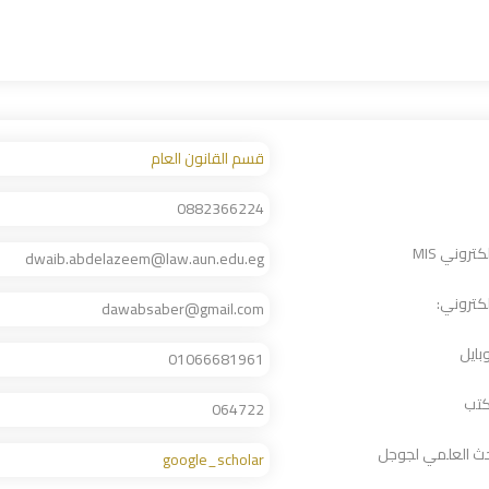
قسم القانون العام
0882366224
لكتروني MIS
dwaib.abdelazeem@law.aun.edu.eg
إلكتروني:
dawabsaber@gmail.com
بايل
01066681961
كتب
064722
احث العلمي لجوجل
google_scholar