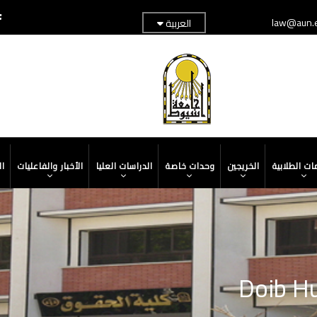
law@aun.
العربية
TOP
ADER
MENU
ات الطلابية
الخريجين
وحدات خاصة
الدراسات العليا
الأخبار والفاعليات
ا
Doib H