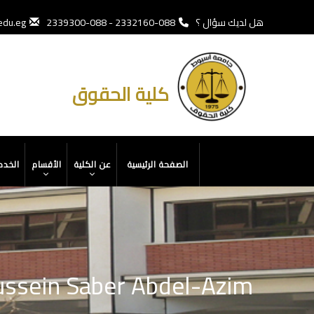
تجاوز
إلى
هل لديك سؤال ؟
088-2332160 - 088-2339300
edu.eg
المحتوى
الرئيسي
كلية الحقوق
MAIN
الصفحة الرئيسية
عن الكلية
الأقسام
الخدم
NAVIGATION
ussein Saber Abdel-Azim