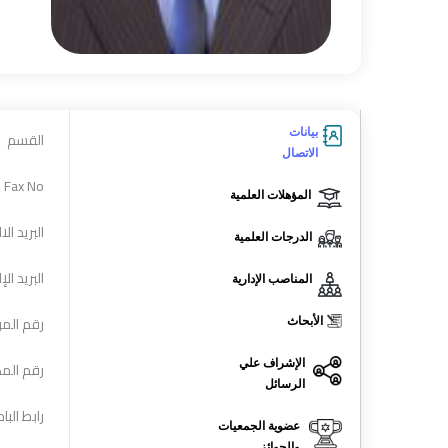
بيانات
القسم
الاتصال
Fax No
المؤهلات العلمية
البريد الا
الدرجات العلمية
البريد ال
المناصب الإدارية
رقم المو
الأبحاث
الإشراف علي
رقم الم
الرسائل
رابط الب
عضوية الجمعيات
والجوائز