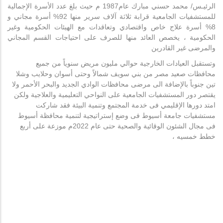
الرئيـس/ محمد حسني مبارك عام1987 م حيث بلغ عدد الأسرة الإجمالية
للمستشفيات الجامعية قرابة ثلاثة آلاف سرير منها 92% أسرة مجاني و
8% أسرة علاج خاص واقتصادي وتعاقدات مع الهيئات الحكومية وغير
الحكومية ، يخصص العائد منها للصرف على احتياجات القسم المجاني
والمرضى غير القادرين
وتستقبل العيادات الخارجية حوالي مليون مريض سنوياً من جميع
محافظات صعيد مصر من بني سويف شمالاً وحتى أسوان وحلايب وشلا
تين جنوباً بالإضافة الى مرضى محافظات الوادي الجديد والبحر الأحمر ولا
يقتصر دور المستشفيات الجامعية على النواحي التعليمية والعلاجية ولكن
امتد دورها الإقليمي فى خدمة المجتمع وتنمية البيئة فقد شاركت
مستشفيات جامعة أسيوط فى وضع إستراتيجية لتنمية محافظة أسيوط
فى مجال الشئون الوقائية والصحية حتى عام 2022م موزعة على أربع
خطط خمسيه ،
المزيد