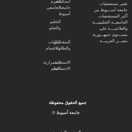
استكشف
الحرم
تعتبر مستشفيات
جامعة
الجامعي
جامعة أســـيوط من
أسيوط
أكبر المستشفيات
التعليم
الجامعيــة التعليميـــة
والتعلم
والعلاجيــــة على
مســـتوى جمهـــورية
مصـــر العربيـــة
المتقدمين
الكليات
والطلاب
والاقسام
الاستجابة
استمرارية
الاجتماعية
التعلم
جميع الحقوق محفوظة
جامعة أسيوط ©