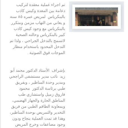
تم اجراء عملية معقدة لتركيب
دعامة بين المعدة وكيس كاذب
بالبنكرياس لمريض عمره ٨٥ سنة
و يعاني من التهاب مزمن ومتكرر
بالبنكرياس مع وجود كيس كاذب
كبير بالبنكرياس وحالته الصحية
لاتسمح بالتدخل الجراحي ، ولذا تم
التدخل المحدود باستخدام منظار
الموجات فوق الصوتية .
بإشراف الأستاذ الدكتور محمد أبو
زيد نائب مدير مستشفى الراجحي
ومدير وحدة المناظير ، وبفريق
طبي برئاسة الدكتور محمود
فاروق زميل واستشاري طب
المناطق الحارة والجهاز الهضمي،
وبمعاونة الطاقم الطبي من فريق
التخدير والتمريض بوحدة المناظير،
وهذا قد تمت العملية بنجاح ودون
وجود مضاعفات وخرج المريض