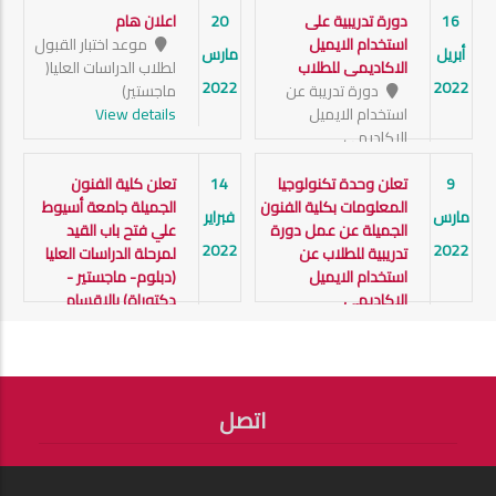
16
دورة تدريبية على
20
اعلان هام
استخدام الايميل
موعد اختبار القبول
أبريل
مارس
الاكاديمى للطلاب
لطلاب الدراسات العليا(
2022
2022
دورة تدريبة عن
ماجستير)
استخدام الايميل
View details
الاكاديمى
View details
9
تعلن وحدة تكنولوجيا
14
تعلن كلية الفنون
المعلومات بكلية الفنون
الجميلة جامعة أسيوط
مارس
فبراير
الجميلة عن عمل دورة
علي فتح باب القيد
2022
2022
تدريبية للطلاب عن
لمرحلة الدراسات العليا
استخدام الايميل
(دبلوم- ماجستير -
الاكاديمي
دكتوراة) بالاقسام
كلية الفنون الجميلة
العلمية بالكلية (عمارة -
جامعة اسيوط
تصوير - نحت) للعام
View details
الجامعي 2021/2022
اتصل
FOOTER
View details