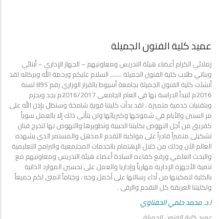
عميد كلية الفنون الجميلة
زملائي الكرام أعضاء هيئة التدريس ومعاونيهم – الجهاز الإداري – أبنائي
وبناتي طلاب كلية الفنون الجميلة ........ السلام عليكم ورحمة الله وبركاته لقد
أنشئت كلية الفنون الجميلة بجامعة أسيوط بالقرار الوزاري رقم 895 لسنة
2016م لتبدأ الدراسة بها في العام الجامعي 2016/2017م بجد وبحزم
وبتقنيات خدمية متميزة ، لقد بدأت كليتنا قوية شامخة وستظل بإذن الله على
مر السنين والأيام في شموخها وكبريائها ولن يتأتى ذلك إلا بالعمل سوياً
كفريق من أجل النهوض بكليتنا الحبيبة وتطويرها والنهوض بها لتخرج فنان
تشكيلى متميزاً قادراً على مواكبة التقدم المذهل والمستمر الذي يشهده
العالم الآن وذلك من خلال الإهتمام بالخدمات المجتمعية والبرامج التعليمية
والبحث العلمي ورفع كفاءه السادة أعضاء هيئة التدريس ومعاونيهم مع
تنمية الأجهزة الإدارية مهارياً وإداريا والعمل على تحسين الموارد الذاتية
بالكلية لتمكينها من أداء رسالتها على أكمل وجه ، وختاماً اتمنى لكم جميعاً
ولكليتنا العريقة كل التقدم والرقى .
ا.د. محمد حلمي الحفناوي
عميد كلية الفنون الجميلة