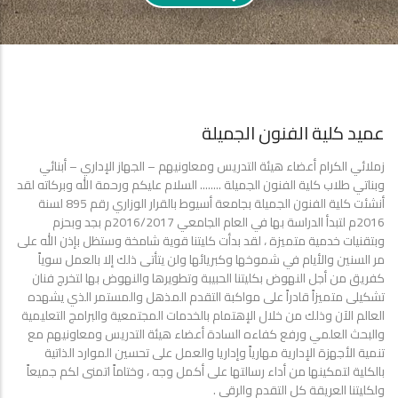
عميد كلية الفنون الجميلة
زملائي الكرام أعضاء هيئة التدريس ومعاونيهم – الجهاز الإداري – أبنائي
وبناتي طلاب كلية الفنون الجميلة ........ السلام عليكم ورحمة الله وبركاته لقد
أنشئت كلية الفنون الجميلة بجامعة أسيوط بالقرار الوزاري رقم 895 لسنة
2016م لتبدأ الدراسة بها في العام الجامعي 2016/2017م بجد وبحزم
وبتقنيات خدمية متميزة ، لقد بدأت كليتنا قوية شامخة وستظل بإذن الله على
مر السنين والأيام في شموخها وكبريائها ولن يتأتى ذلك إلا بالعمل سوياً
كفريق من أجل النهوض بكليتنا الحبيبة وتطويرها والنهوض بها لتخرج فنان
تشكيلى متميزاً قادراً على مواكبة التقدم المذهل والمستمر الذي يشهده
العالم الآن وذلك من خلال الإهتمام بالخدمات المجتمعية والبرامج التعليمية
والبحث العلمي ورفع كفاءه السادة أعضاء هيئة التدريس ومعاونيهم مع
تنمية الأجهزة الإدارية مهارياً وإداريا والعمل على تحسين الموارد الذاتية
بالكلية لتمكينها من أداء رسالتها على أكمل وجه ، وختاماً اتمنى لكم جميعاً
ولكليتنا العريقة كل التقدم والرقى .