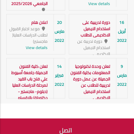
View details
الجامعي 2025/2026
View details
16
دورة تدريبية على
20
اعلان هام
استخدام الايميل
موعد اختبار القبول
أبريل
مارس
الاكاديمى للطلاب
لطلاب الدراسات العليا(
2022
2022
دورة تدريبة عن
ماجستير)
استخدام الايميل
View details
الاكاديمى
View details
9
تعلن وحدة تكنولوجيا
14
تعلن كلية الفنون
المعلومات بكلية الفنون
الجميلة جامعة أسيوط
مارس
فبراير
الجميلة عن عمل دورة
علي فتح باب القيد
2022
2022
تدريبية للطلاب عن
لمرحلة الدراسات العليا
استخدام الايميل
(دبلوم- ماجستير -
الاكاديمي
دكتوراة) بالاقسام
كلية الفنون الجميلة
العلمية بالكلية (عمارة -
جامعة اسيوط
تصوير - نحت) للعام
View details
الجامعي 2021/2022
اتصل
FOOTER
View details