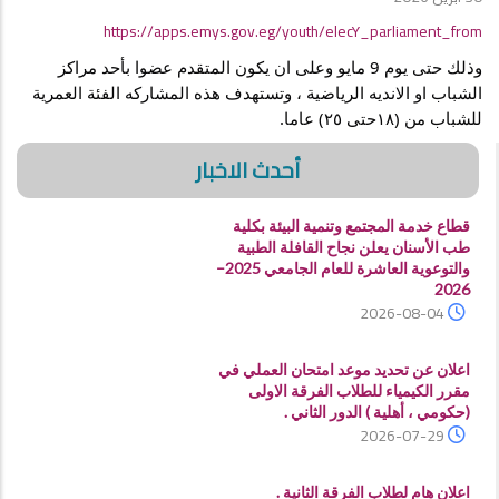
https://apps.emys.gov.eg/youth/elecY_parliament_from
وذلك حتى يوم 9 مايو وعلى ان يكون المتقدم عضوا بأحد مراكز 
الشباب او الانديه الرياضية ، وتستهدف هذه المشاركه الفئة العمرية 
للشباب من (١٨حتى ٢٥) عاما.
أحدث الاخبار
قطاع خدمة المجتمع وتنمية البيئة بكلية
طب الأسنان يعلن نجاح القافلة الطبية
والتوعوية العاشرة للعام الجامعي 2025–
2026
2026-08-04
اعلان عن تحديد موعد امتحان العملي في
مقرر الكيمياء للطلاب الفرقة الاولى
(حكومي ، أهلية ) الدور الثاني .
2026-07-29
اعلان هام لطلاب الفرقة الثانية .