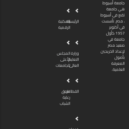
جامعة أسيوط
هي جامعة
تقع في أسيوط
، مصر. تأسست
الرئيسية
المكتبة
في أكتوبر
الرقمية
1957 كأول
جامعة في
صعيد مصر
لإعداد الخريجين
وزارة
المجلس
بأصول
التعليم
الأعلى
المعرفة
العالى
للجامعات
العلمية.
القطاعات
فريق
رعاية
الشباب