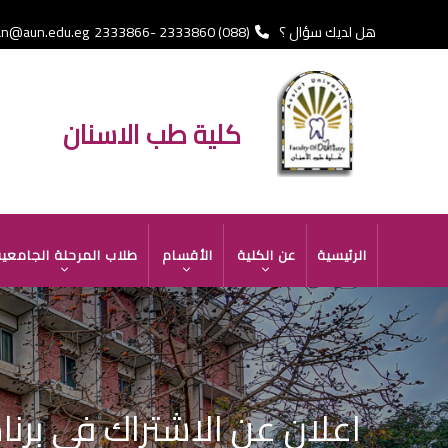
تجاوز
إلى
هل لديك سؤال ؟
(088) 2333860 -2333866 Fax
an@aun.edu.eg
المحتوى
الرئيسي
كلية طب الاسنان
MAIN
الرئيسية
عن الكلية
الأقسام
طلاب المرحلة الجامعي
NAVIGATION
اعلان عن الاشتراك في برنامج