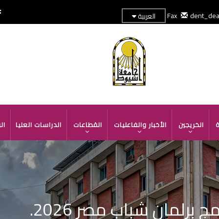
dent_de
العربية
TOP
HEADER
MENU
ة
الخريجين
الأخبار والفاعليات
القطاعات
الدراسات العليا
ال
 برلمان شباب مصر 2026.