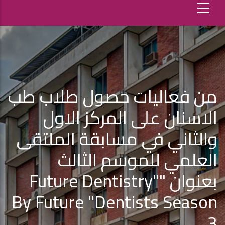
من فعاليات حصول طلاب طب
الاسنان على المركز الاول
والثاني في مسابقة الملتقى
العلمي للموسم الثالث
بعنوان ""future Dentistry
By Future "Dentists Season
3