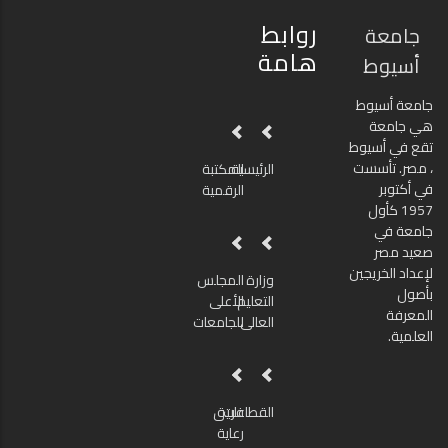
روابط
جامعة
هامة
أسيوط
جامعة أسيوط
هي جامعة
تقع في أسيوط
، مصر. تأسست
الرئيسية
المكتبة
في أكتوبر
الرقمية
1957 كأول
جامعة في
صعيد مصر
لإعداد الخريجين
وزارة
المجلس
بأصول
التعليم
الأعلى
المعرفة
العالى
للجامعات
العلمية.
القطاعات
فريق
رعاية