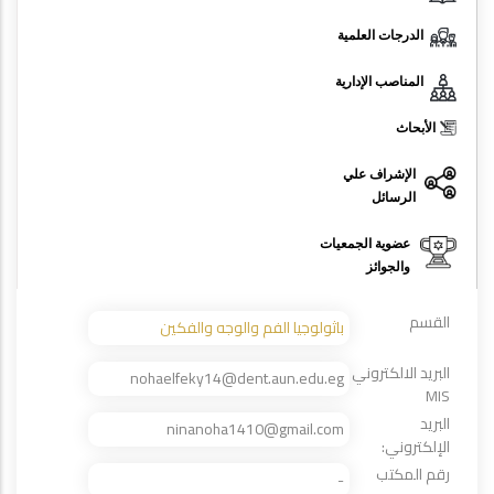
الدرجات العلمية
المناصب الإدارية
الأبحاث
الإشراف علي
الرسائل
عضوية الجمعيات
والجوائز
القسم
باثولوجيا الفم والوجه والفكين
البريد الالكتروني
nohaelfeky14@dent.aun.edu.eg
MIS
البريد
ninanoha1410@gmail.com
الإلكتروني:
رقم المكتب
-