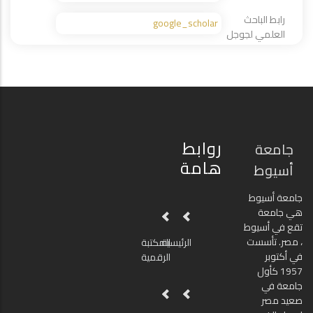
رابط الباحث
google_scholar
العلمي لجوجل
روابط
جامعة
هامة
أسيوط
جامعة أسيوط
هي جامعة
تقع في أسيوط
، مصر. تأسست
الرئيسية
المكتبة
في أكتوبر
الرقمية
1957 كأول
جامعة في
صعيد مصر