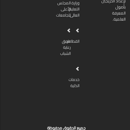
لإعداد الخريجين
وزارة
المجلس
بأصول
التعليم
الأعلى
المعرفة
العالى
للجامعات
العلمية.
القطاعات
فريق
رعاية
الشباب
خدمات
الكلية
جميع الحقوق محفوظة